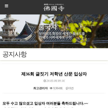
공지사항
제36회 글짓기 저학년 산문 입상자
24-05-06 09:16
최고관리자
9,964회
0건
본문
모두 수고 많으셨고 입상자 여러분들 축하드립니다.~~