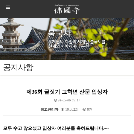
공지사항
제36회 글짓기 고학년 산문 입상자
24-05-06 09:17
최고관리자
10,052회
0건
본문
모두 수고 많으셨고 입상자 여러분들 축하드립니다.~~