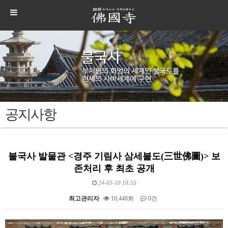
공지사항
불국사 발물관 <경주 기림사 삼세불도(三世佛圖)> 보
존처리 후 최초 공개
24-05-10 10:55
최고관리자
10,448회
0건
본문