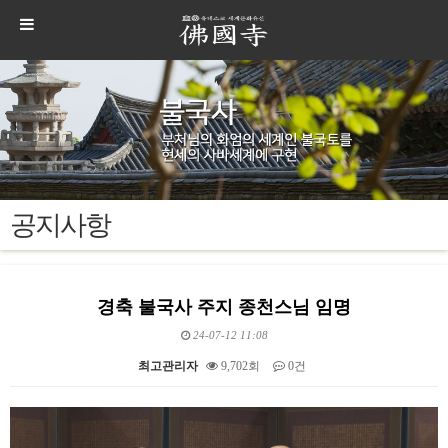
공지사항
경축 불국사 주지 종천스님 임명
24-07-12 11:08
최고관리자
9,702회
0건
본문