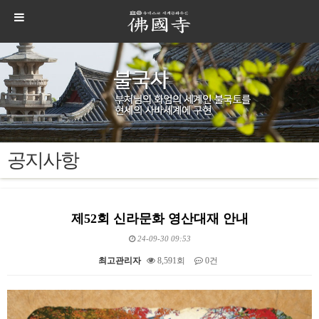
공지사항
제52회 신라문화 영산대재 안내
24-09-30 09:53
최고관리자
8,591회
0건
본문