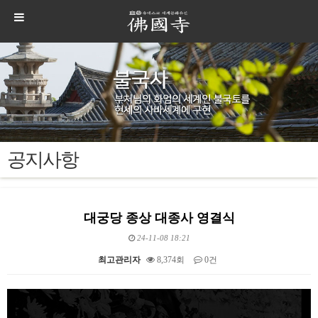
공지사항
대궁당 종상 대종사 영결식
24-11-08 18:21
최고관리자
8,374회
0건
본문