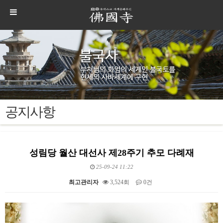
공지사항
성림당 월산 대선사 제28주기 추모 다례재
25-09-24 11:22
최고관리자
3,524회
0건
본문