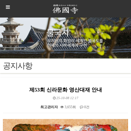
공지사항
제53회 신라문화 영산대재 안내
25-10-08 12:17
최고관리자
3,655회
0건
본문