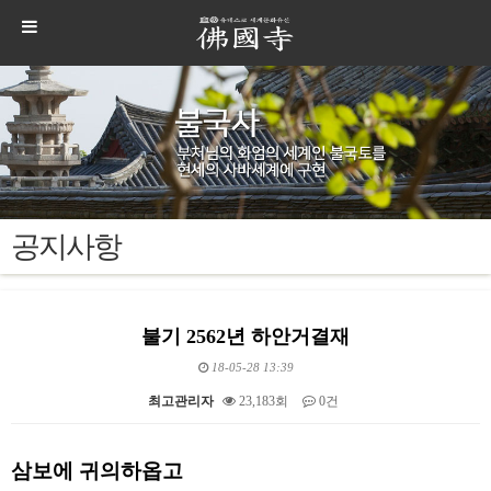
공지사항
불기 2562년 하안거결재
18-05-28 13:39
최고관리자
23,183회
0건
본문
삼보에 귀의하옵고