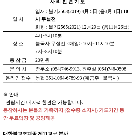
사 리 친 견 기 도
입재
:
불기
2563(2019) 4
月
5
日
(
음
3
月
1
日
)
10
일 시
시 무설전
회향
:
불기
2565(2021) 12
月
29
日
(
음
11
月
26
日
)
4
시
~5
시
10
분
장 소
불국사 무설전
<
매일
> 10
시
~11
시
10
분
7
시
~8
시
10
분
동 참 금
20
만원
문 의 처
종무소
(054)746-9913,
원주실
(054)746-9598
온라인 접수
농협
351-1064-6789-93 (
예금주
:
불국사
)
※
안내
-
관람시간 내 사리친견은 가능합니다
.
동참하시는 분들의 가족까지
(
접수증 소지시
)
기도기간 동
안
무료입장 및 공양제공
대한불교조계종 제11교구 본사