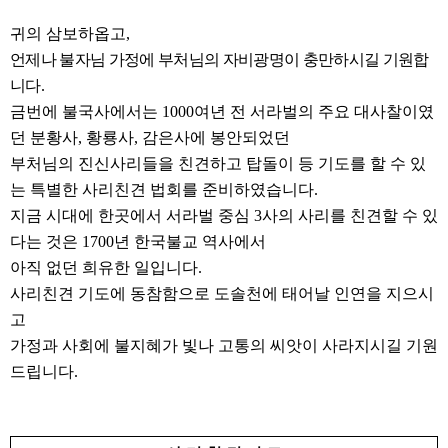
귀의 삼보하옵고
,
언제나 불자님 가정에 부처님의 자비광명이 충만하시길 기원합
니다
.
금번에 불국사에서는
1000
여년 전 서라벌의 주요 대사찰이였
던 분황사
,
황룡사
,
감은사에 봉안되었던
부처님의 진신사리들을 친견하고 탑돌이 등 기도를 할 수 있
는 특별한 사리친견 법회를 준비하였습니다
.
지금 시대에 한곳에서 서라벌 중심
3
사의 사리를 친견할 수 있
다는 것은
1700
년 한국불교 역사에서
아직 없던 희유한 일입니다
.
사리친견 기도에 동참함으로 도솔천에 태어날 인연을 지으시
고
가정과 사회에 불지혜가 빛나 고통의 씨앗이 사라지시길 기원
드립니다
.