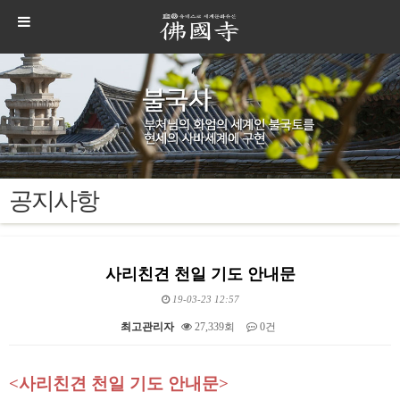
공지사항
사리친견 천일 기도 안내문
19-03-23 12:57
최고관리자
27,339회
0건
본문
<
사리친견 천일 기도 안내문
>