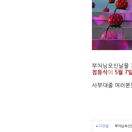
부처님오신날을
점등식
이
5월 7
사부대중 여러분들
이전글
부처님오신날