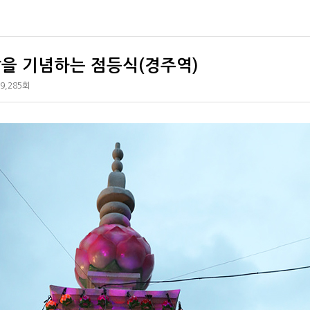
을 기념하는 점등식(경주역)
9,285회