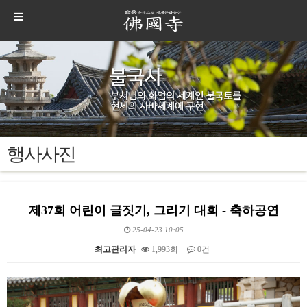
행사사진
제37회 어린이 글짓기, 그리기 대회 - 축하공연
25-04-23 10:05
최고관리자
1,993회
0건
본문