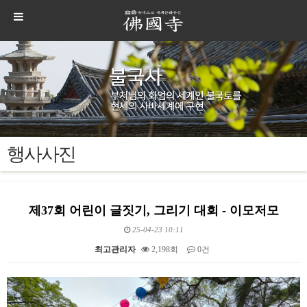
행사사진
제37회 어린이 글짓기, 그리기 대회 - 이모저모
25-04-23 10:11
최고관리자
2,198회
0건
본문