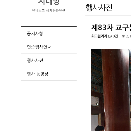
지대방
행사사진
유네스코 세계문화유산
제83차 교
공지사항
최고관리자
0건
2,
연중행사안내
행사사진
행사 동영상