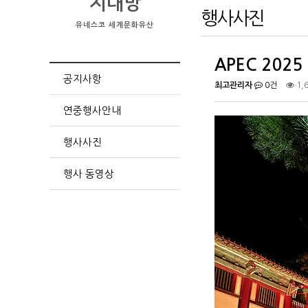
지대방
행사사진
유네스코 세계문화유산
APEC 20
공지사항
최고관리자
0건
1,
연중행사안내
행사사진
행사 동영상