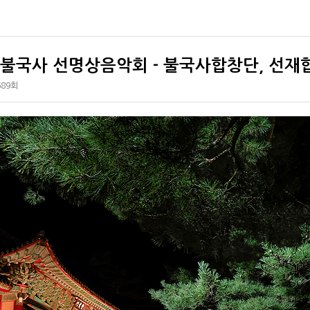
25 불국사 선명상음악회 - 불국사합창단, 선
689회