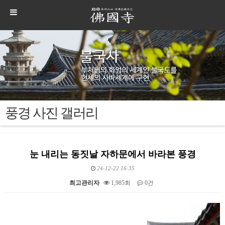
풍경 사진 갤러리
눈 내리는 동짓날 자하문에서 바라본 풍경
24-12-22 16:35
최고관리자
1,985회
0건
본문