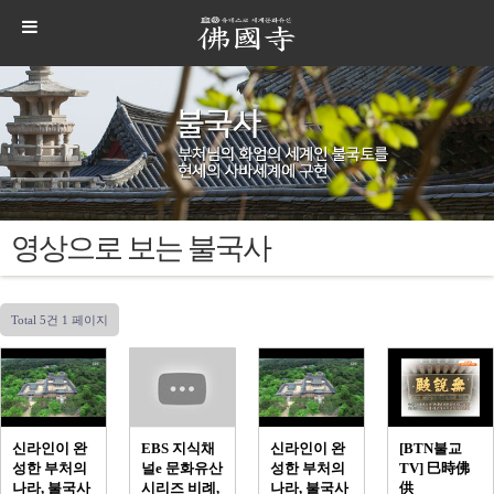
영상으로 보는 불국사
Total 5건
1 페이지
신라인이 완
EBS 지식채
신라인이 완
[BTN불교
성한 부처의
널e 문화유산
성한 부처의
TV] 巳時佛
나라, 불국사
시리즈 비례,
나라, 불국사
供