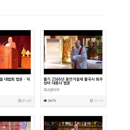
절 대법회 법문 - 덕
불기 2566년 동안거결제 불국사 회주
성타 대종사 법문
최고관리자
01-02
3475
11-11