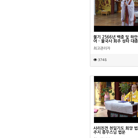
불기 2566년 백중 및 하
어 - 불국사 회주 성타 대
최고관리자
3748
사리친견 천일기도 회양 법
주지 종우스님 법문