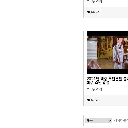
최고관리자
4492
2021년 백중 우란분절 불
회주 스님 말씀
최고관리자
4757