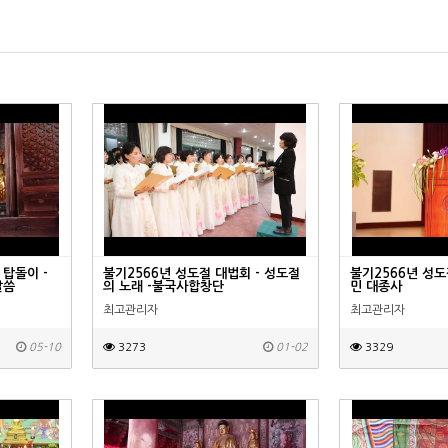
탑돌이 -
불기2566년 성도절 대법회 - 성도절
불기2566년 성도
말씀
의 노래 -불국사합창단
민 대종사
최고관리자
최고관리자
05-10
3273
01-02
3329