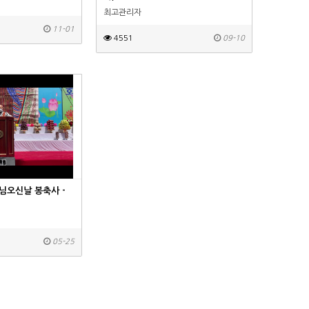
최고관리자
11-01
4551
09-10
님오신날 봉축사 -
05-25