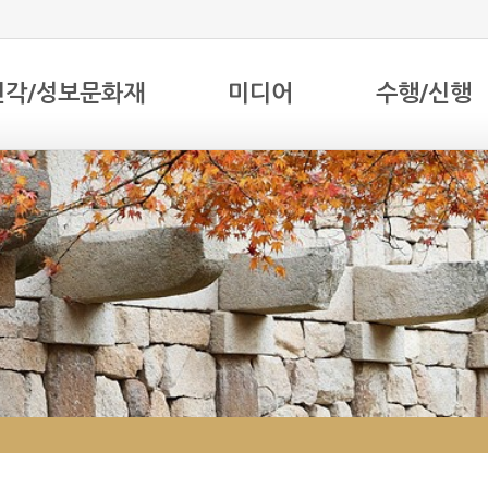
전각/성보문화재
미디어
수행/신행