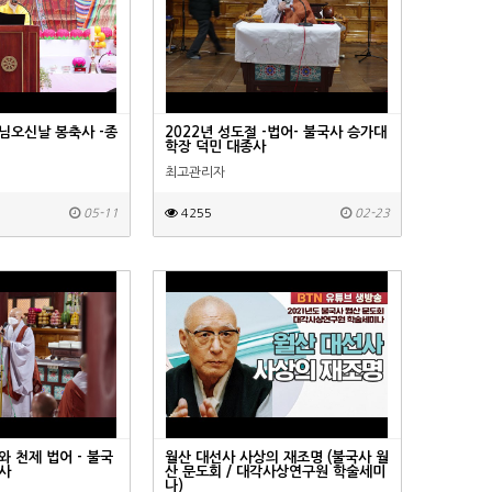
님오신날 봉축사 -종
2022년 성도절 -법어- 불국사 승가대
학장 덕민 대종사
최고관리자
05-11
4255
02-23
와 천제 법어 - 불국
월산 대선사 사상의 재조명 (불국사 월
종사
산 문도회 / 대각사상연구원 학술세미
나)