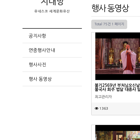
지대방
행사 동영상
유네스코 세계문화유산
Total 75건
1 페이지
공지사항
연중행사안내
행사사진
행사 동영상
불기2569년 부처님오신날 
불국사 회주 법달 대종사 
최고관리자
1363