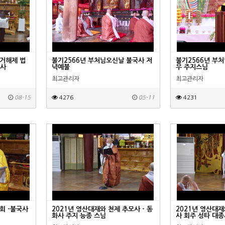
안거해제 법
불기2566년 부처님오신날 불국사 저
불기2566년 부처
종사
녁예불
우 주지스님
최고관리자
최고관리자
08-15
4276
05-11
4231
회 -불국사
2021년 영산대재와 천제 추모사 - 동
2021년 영산대재
화사 주지 능종 스님
사 회주 성타 대