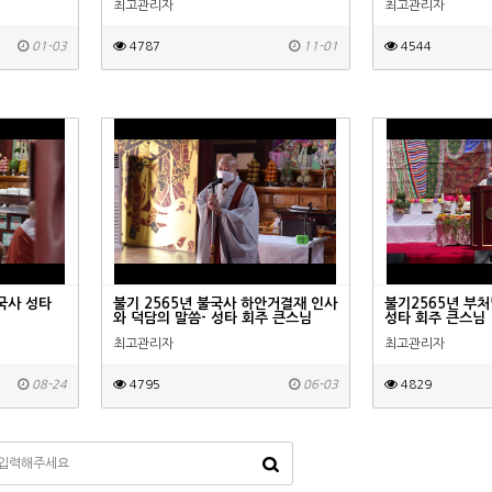
최고관리자
최고관리자
01-03
4787
11-01
4544
국사 성타
불기 2565년 불국사 하안거결재 인사
불기2565년 부처
와 덕담의 말씀- 성타 회주 큰스님
성타 회주 큰스님
최고관리자
최고관리자
08-24
4795
06-03
4829