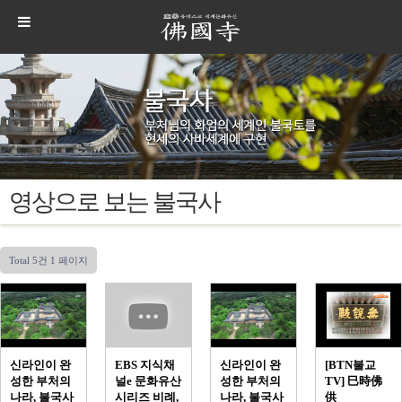
영상으로 보는 불국사
Total 5건
1 페이지
신라인이 완
EBS 지식채
신라인이 완
[BTN불교
성한 부처의
널e 문화유산
성한 부처의
TV] 巳時佛
나라, 불국사
시리즈 비례,
나라, 불국사
供