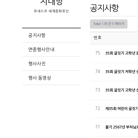
지대방
공지사항
유네스코 세계문화유산
Total 135건
5 페이지
공지사항
번호
연중행사안내
75
35회 글짓기 고학년
행사사진
74
35회 글짓기 저학년
행사 동영상
73
35회 글짓기 고학년
72
제35회 어린이 글짓기
71
불기 2567년 부처