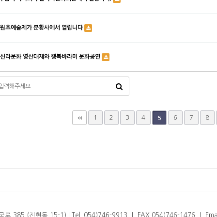
6회 원효예술제가 분황사에서 열립니다
0회 신라문화 영산대재와 행복바라미 문화공연
끝
1
2
3
4
6
7
8
5
5 (진현동 15-1) l Tel. 054)746-9913 ㅣ FAX 054)746-1476 ㅣ Email