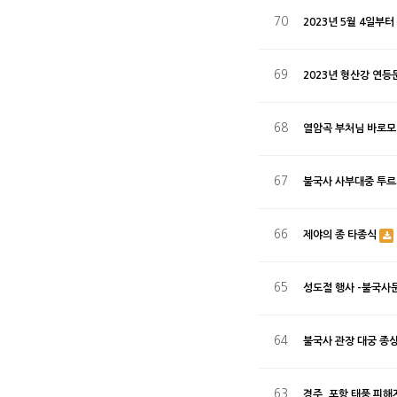
70
2023년 5월 4일부
69
2023년 형산강 연
68
열암곡 부처님 바로
67
불국사 사부대중 투르
66
제야의 종 타종식
65
성도절 행사 -불국사
64
불국사 관장 대궁 종
63
경주, 포항 태풍 피