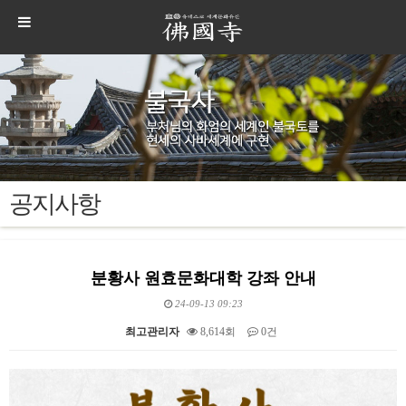
공지사항
분황사 원효문화대학 강좌 안내
24-09-13 09:23
최고관리자
8,614회
0건
본문