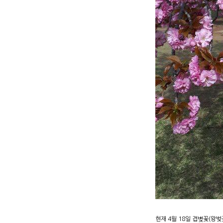
현재 4월 18일 겹볒꽃(왕벚