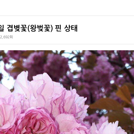
8일 겹볒꽃(왕벚꽃) 핀 상태
2,692회