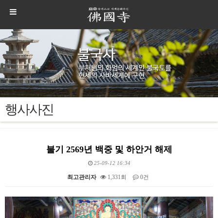
행사사진
불기 2569년 백중 및 하안거 해제
25-09-12 16:34
최고관리자
1,331회
0건
본문