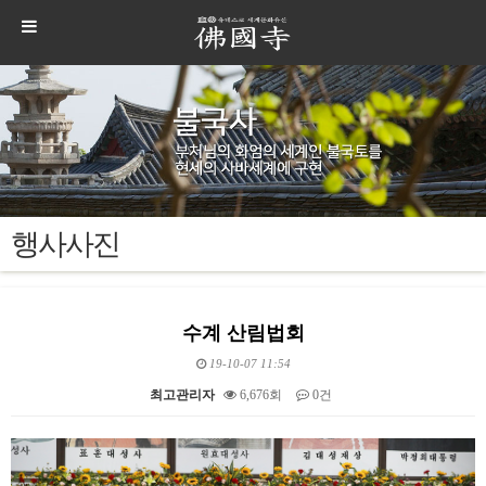
행사사진
수계 산림법회
19-10-07 11:54
최고관리자
6,676회
0건
본문