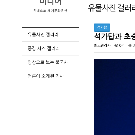
미디어
유물사진 갤러
유네스코 세계문화유산
석가탑
유물사진 갤러리
석가탑과 초
최고관리자
0건
3
풍경 사진 갤러리
영상으로 보는 불국사
언론에 소개된 기사