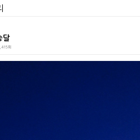
리
승달
,415회