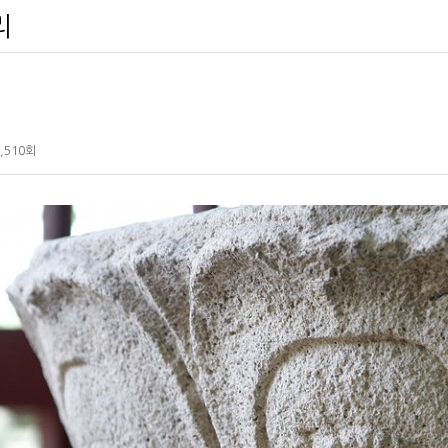
리
,510회