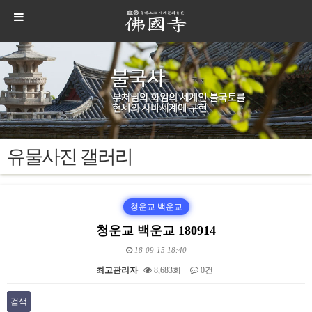
유물사진 갤러리
청운교 백운교
청운교 백운교 180914
18-09-15 18:40
최고관리자
8,683회
0건
검색